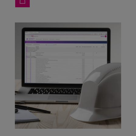
acceso en tiempo real de tus trabajadores, resumen
de horas de presencia y posibilidad de descargar
informes a través de CTAIMA CAE. Activa esta
prestación en CTAIMACAE para todos tus clientes.
Suscripción anual
renovable automáticamente.