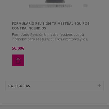
FORMULARIO REVISIÓN TRIMESTRAL EQUIPOS
CONTRA INCENDIOS
Formulario Revisión trimestral equipos contra
incendios para asegurar que los extintores y los
botellas de gas están bien situados y funcionando
50,00€
correctamente.
CATEGORÍAS