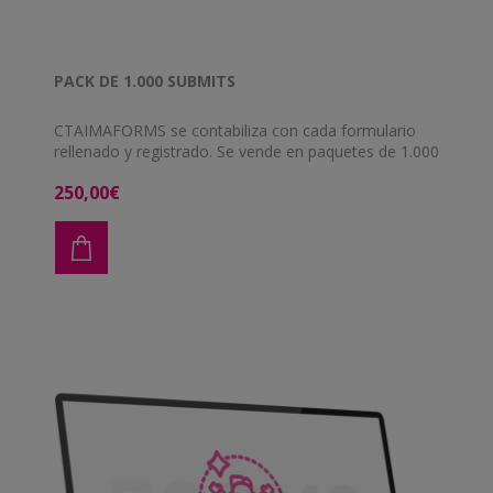
PACK DE 1.000 SUBMITS
CTAIMAFORMS se contabiliza con cada formulario
rellenado y registrado. Se vende en paquetes de 1.000
unidades y cuanto mayor es la compra mayor es el
250,00€
descuento.
Submits
Precio
Descuento
1.000
250 €
precio base
5.000
1.000 €
5%
10.000
1.800 €
10%
25.000
4.000 €
20%
50.000
7.000 €
30%
100.000
10.000 €
40%