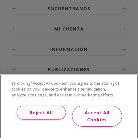
ENCUÉNTRANOS
MI CUENTA
INFORMACIÓN
PUBLICACIONES
By clicking “Accept All Cookies”, you agree to the storing of
cookies on your device to enhance site navigation,
analyze site usage, and assist in our marketing efforts.
Reject All
Accept All
Cookies
©2020 Grupo CTAIMA Todos los derechos reservados |
Aviso legal |
Políticas de Privacidad |
Política de cookies |
Condiciones de